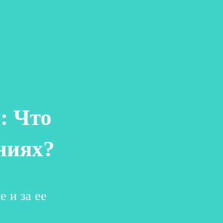
: Что
ниях?
 и за ее