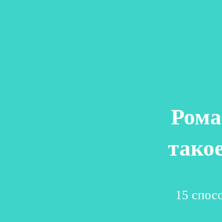
Рома
тако
15 спос