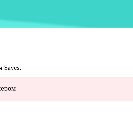
я Sayes.
нером