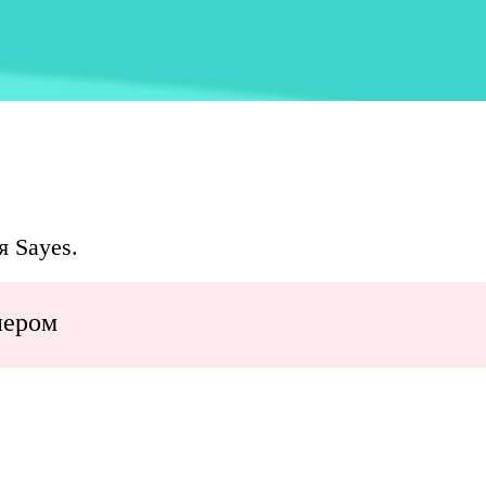
я Sayes.
нером