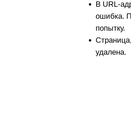
В URL-адр
ошибка. П
попытку.
Страница
удалена.