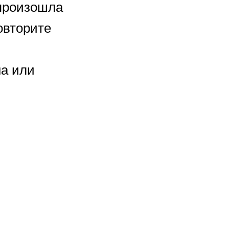
 произошла
овторите
на или